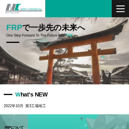
FRP
で一歩先の未来へ
One Step Forward To The Future With
FRP
What's NEW
2022年10月
第3工場竣工
FRPについて